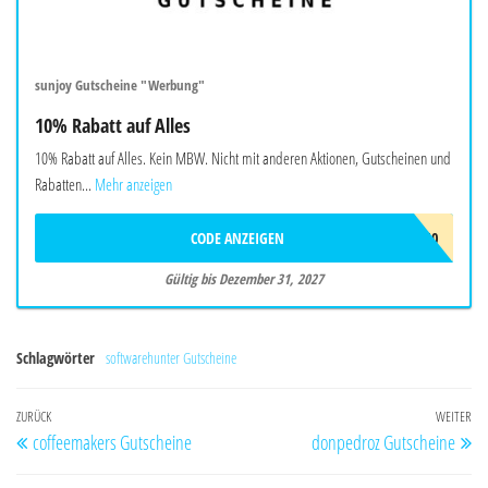
sunjoy Gutscheine "Werbung"
10% Rabatt auf Alles
10% Rabatt auf Alles. Kein MBW. Nicht mit anderen Aktionen, Gutscheinen und
Rabatten...
Mehr anzeigen
CODE ANZEIGEN
SUNJOYEU10
Gültig bis Dezember 31, 2027
Schlagwörter
softwarehunter Gutscheine
Beitragsnavigation
Vorheriger
ZURÜCK
WEITER
Nä
coffeemakers Gutscheine
donpedroz Gutscheine
Beitrag
Be