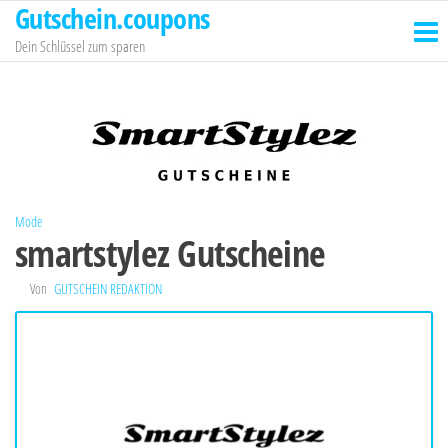
Gutschein.coupons
Zum
Inhalt
Dein Schlüssel zum sparen
springen
Mode
smartstylez Gutscheine
Von
GUTSCHEIN REDAKTION