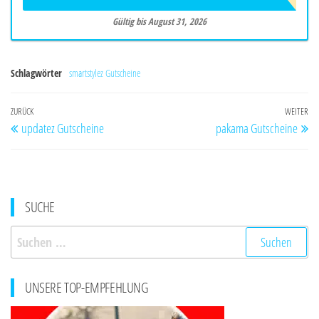
Gültig bis August 31, 2026
Schlagwörter
smartstylez Gutscheine
Beitragsnavigation
Vorheriger
ZURÜCK
WEITER
Nä
updatez Gutscheine
pakama Gutscheine
Beitrag
Be
SUCHE
Suchen
nach:
UNSERE TOP-EMPFEHLUNG