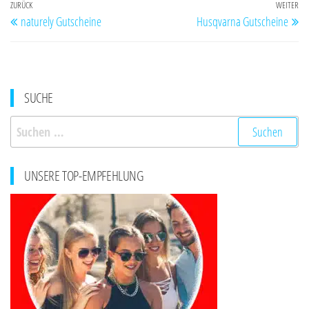
Beitragsnavigation
Vorheriger
ZURÜCK
WEITER
Nä
naturely Gutscheine
Husqvarna Gutscheine
Beitrag
Be
SUCHE
Suchen
nach:
UNSERE TOP-EMPFEHLUNG