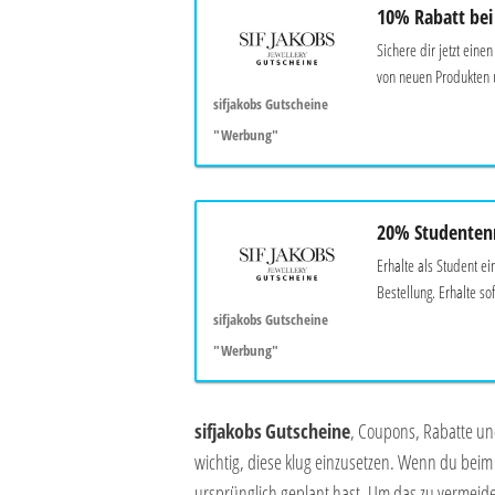
10% Rabatt be
Sichere dir jetzt eine
von neuen Produkten 
sifjakobs Gutscheine
"Werbung"
20% Studenten
Erhalte als Student e
Bestellung. Erhalte sof
sifjakobs Gutscheine
"Werbung"
sifjakobs
Gutscheine
, Coupons, Rabatte und
wichtig, diese klug einzusetzen. Wenn du beim 
ursprünglich geplant hast. Um das zu vermeide