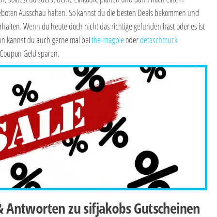
boten Ausschau halten. So kannst du die besten Deals bekommen und
erhalten. Wenn du heute doch nicht das richtige gefunden hast oder es ist
n kannst du auch gerne mal bei
the-magpie
oder
detaschmuck
 Coupon Geld sparen.
 & Antworten zu sifjakobs Gutscheinen