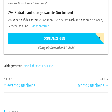
various Gutscheine "Werbung"
7% Rabatt auf das gesamte Sortiment
7% Rabatt auf das gesamte Sortiment. Kein MBW. Nicht mit anderen Aktionen,
Gutscheinen und...
Mehr anzeigen
CODE ANZEIGEN
WELCOME
Gültig bis Dezember 31, 2026
Schlagwörter
sevenlerhome Gutscheine
Beitragsnavigation
Vorheriger
ZURÜCK
WEITER
Nä
ewanto Gutscheine
sconto Gutscheine
Beitrag
Be