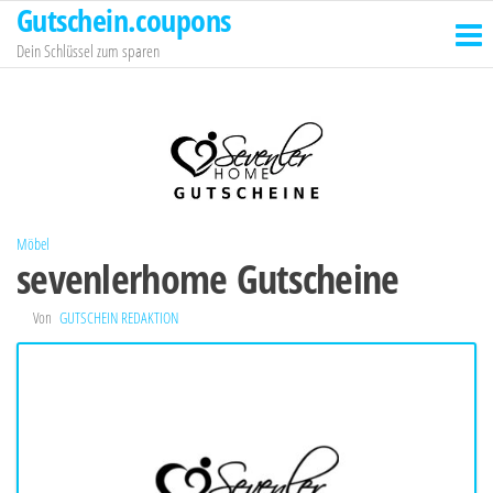
Gutschein.coupons
Zum
Inhalt
Dein Schlüssel zum sparen
springen
Möbel
sevenlerhome Gutscheine
Von
GUTSCHEIN REDAKTION