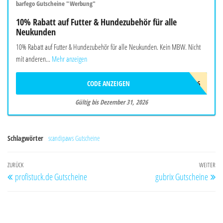
barfego Gutscheine "Werbung"
10% Rabatt auf Futter & Hundezubehör für alle
Neukunden
10% Rabatt auf Futter & Hundezubehör für alle Neukunden. Kein MBW. Nicht
mit anderen...
Mehr anzeigen
CODE ANZEIGEN
BARFEGO2026
Gültig bis Dezember 31, 2026
Schlagwörter
scandipaws Gutscheine
Beitragsnavigation
Vorheriger
ZURÜCK
WEITER
Nä
profistuck.de Gutscheine
gubrix Gutscheine
Beitrag
Be