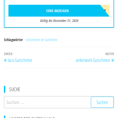
CODE ANZEIGEN
WELCOME
Gültig bis Dezember 31, 2026
Schlagwörter
rollomeister.de Gutscheine
Beitragsnavigation
Vorheriger
ZURÜCK
WEITER
Nä
laco Gutscheine
ankerwork Gutscheine
Beitrag
Be
SUCHE
Suchen
nach: