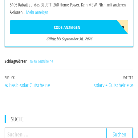
510€ Rabatt auf das BLUETTI 260 Home Power. Kein MBW. Nicht mit anderen
Aktionen...
Mehr anzeigen
CODE ANZEIGEN
BALAFF510
Gültig bis September 30, 2026
Schlagwörter
raleo Gutscheine
Beitragsnavigation
Vorheriger
ZURÜCK
WEITER
Nä
basic-solar Gutscheine
solarvie Gutscheine
Beitrag
Be
SUCHE
Suchen