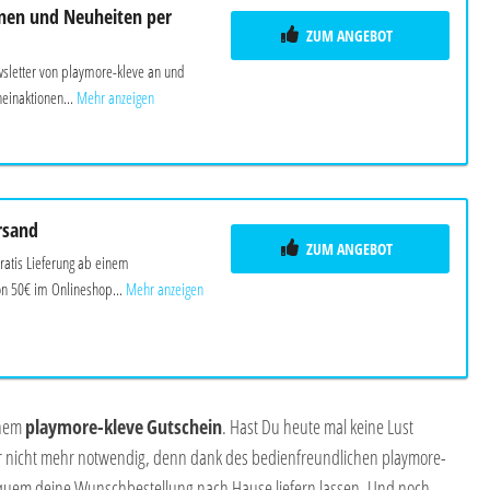
nen und Neuheiten per
ZUM ANGEBOT
letter von playmore-kleve an und
einaktionen...
Mehr anzeigen
rsand
ZUM ANGEBOT
ratis Lieferung ab einem
n 50€ im Onlineshop...
Mehr anzeigen
inem
playmore-kleve
Gutschein
. Hast Du heute mal keine Lust
r nicht mehr notwendig, denn dank des bedienfreundlichen playmore-
equem deine Wunschbestellung nach Hause liefern lassen. Und noch