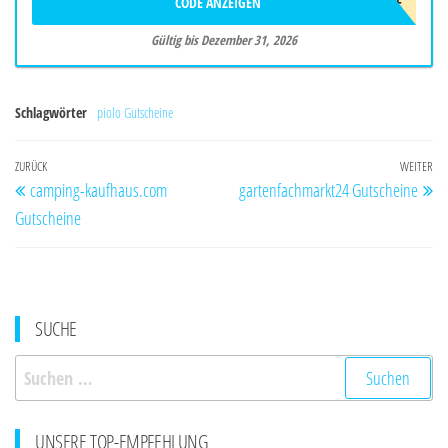
CODE ANZEIGEN
WELCOME
Gültig bis Dezember 31, 2026
Schlagwörter
piolo Gutscheine
Beitragsnavigation
Vorheriger
ZURÜCK
WEITER
Nä
camping-kaufhaus.com
gartenfachmarkt24 Gutscheine
Beitrag
Be
Gutscheine
SUCHE
Suchen
nach:
UNSERE TOP-EMPFEHLUNG