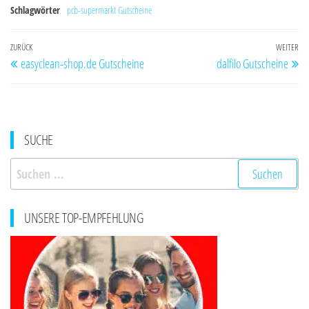
Schlagwörter
pcb-supermarkt Gutscheine
Beitragsnavigation
Vorheriger
ZURÜCK
WEITER
Nä
easyclean-shop.de Gutscheine
dalfilo Gutscheine
Beitrag
Be
SUCHE
Suchen
nach:
UNSERE TOP-EMPFEHLUNG