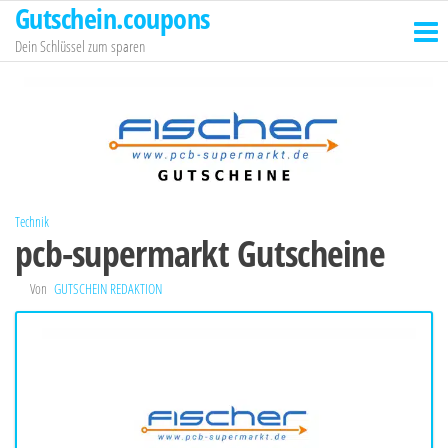
Gutschein.coupons
Zum
Inhalt
Dein Schlüssel zum sparen
springen
Technik
pcb-supermarkt Gutscheine
Von
GUTSCHEIN REDAKTION