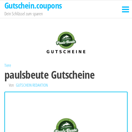
Gutschein.coupons
Zum
Inhalt
Dein Schlüssel zum sparen
springen
Tiere
paulsbeute Gutscheine
Von
GUTSCHEIN REDAKTION