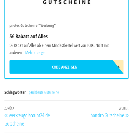
priotec Gutscheine "Werbung"
5€ Rabatt auf Alles
5€ Rabatt auf Alles ab einem Mindestbestellwert von 100€. Nicht mit
anderen...
Mehr anzeigen
CODE ANZEIGEN
L9T5Y8S4
Schlagwörter
paulsbeute Gutscheine
Beitragsnavigation
Vorheriger
ZURÜCK
WEITER
Nä
werkzeugdiscount24.de
hansiro Gutscheine
Beitrag
Be
Gutscheine