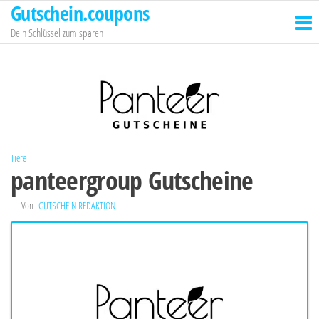
Gutschein.coupons
Zum
Inhalt
Dein Schlüssel zum sparen
springen
Tiere
panteergroup Gutscheine
Von
GUTSCHEIN REDAKTION