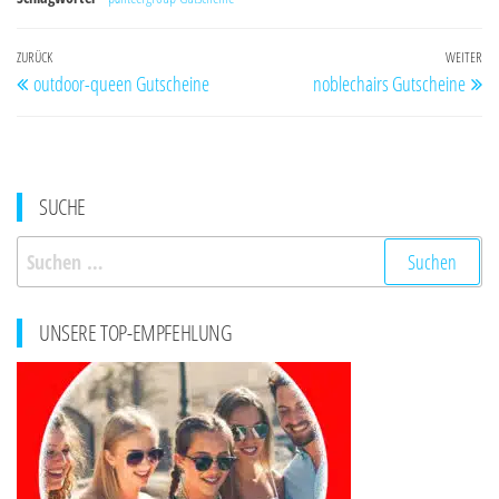
Beitragsnavigation
Vorheriger
ZURÜCK
WEITER
Nä
outdoor-queen Gutscheine
noblechairs Gutscheine
Beitrag
Be
SUCHE
Suchen
nach:
UNSERE TOP-EMPFEHLUNG