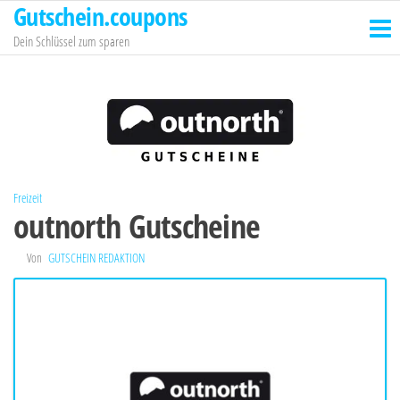
Gutschein.coupons
Zum
Inhalt
Dein Schlüssel zum sparen
springen
Freizeit
outnorth Gutscheine
Von
GUTSCHEIN REDAKTION