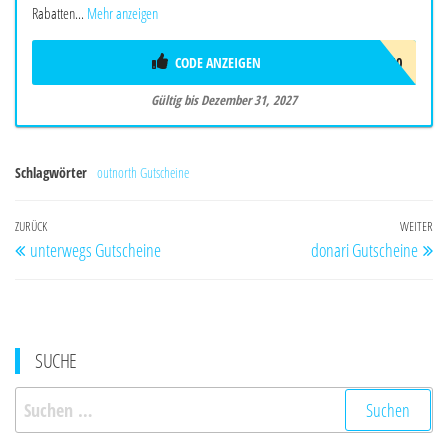
Rabatten...
Mehr anzeigen
CODE ANZEIGEN
SUNJOYEU10
Gültig bis Dezember 31, 2027
Schlagwörter
outnorth Gutscheine
Beitragsnavigation
Vorheriger
ZURÜCK
WEITER
Nä
unterwegs Gutscheine
donari Gutscheine
Beitrag
Be
SUCHE
Suchen
nach: