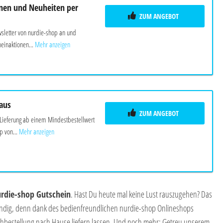
nen und Neuheiten per
ZUM ANGEBOT
letter von nurdie-shop an und
einaktionen...
Mehr anzeigen
Haus
ZUM ANGEBOT
 Lieferung ab einem Mindestbestellwert
 von...
Mehr anzeigen
rdie-shop Gutschein
. Hast Du heute mal keine Lust rauszugehen? Das
endig, denn dank des bedienfreundlichen nurdie-shop Onlineshops
bestellung nach Hause liefern lassen. Und noch mehr: Getreu unserem