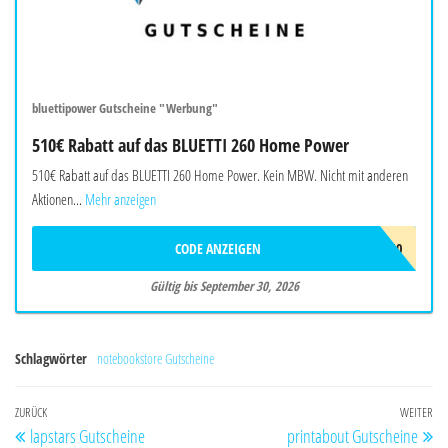
bluettipower Gutscheine "Werbung"
510€ Rabatt auf das BLUETTI 260 Home Power
510€ Rabatt auf das BLUETTI 260 Home Power. Kein MBW. Nicht mit anderen
Aktionen...
Mehr anzeigen
CODE ANZEIGEN
BALAFF510
Gültig bis September 30, 2026
Schlagwörter
notebookstore Gutscheine
Beitragsnavigation
Vorheriger
ZURÜCK
WEITER
Nä
lapstars Gutscheine
printabout Gutscheine
Beitrag
Be