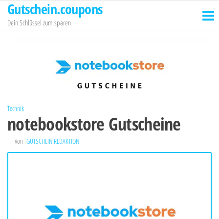
Gutschein.coupons
Zum
Inhalt
Dein Schlüssel zum sparen
springen
Technik
notebookstore Gutscheine
Von
GUTSCHEIN REDAKTION