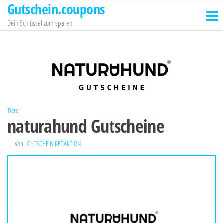
Gutschein.coupons
Zum
Inhalt
Dein Schlüssel zum sparen
springen
Tiere
naturahund Gutscheine
Von
GUTSCHEIN REDAKTION