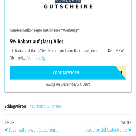
hundeschulkonzepte Gutscheine "Werbung"
5% Rabatt auf (fast) Alles
5% Rabatt auf (fast) Alles. Bücher sind vom Rabatt ausgenommen. Kein MBW.
Nicht mit...
Mehr anzeigen
CODE ANZEIGEN
AD!2026/NEU
Gültig bis Dezember 31, 2026
Schlagwörter
naturahund Gutscheine
Beitragsnavigation
Vorheriger
ZURÜCK
WEITER
Nä
fussmatten-welt Gutscheine
dudelpudel Gutscheine
Beitrag
Be