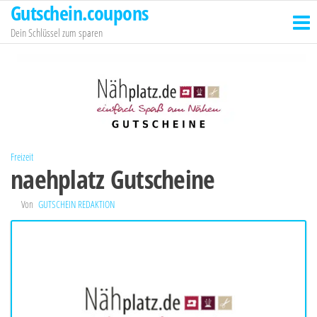
Gutschein.coupons
Zum
Inhalt
Dein Schlüssel zum sparen
springen
Freizeit
naehplatz Gutscheine
Von
GUTSCHEIN REDAKTION