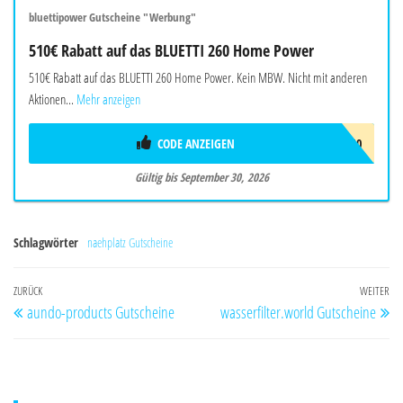
bluettipower Gutscheine "Werbung"
510€ Rabatt auf das BLUETTI 260 Home Power
510€ Rabatt auf das BLUETTI 260 Home Power. Kein MBW. Nicht mit anderen
Aktionen...
Mehr anzeigen
CODE ANZEIGEN
BALAFF510
Gültig bis September 30, 2026
Schlagwörter
naehplatz Gutscheine
Beitragsnavigation
Vorheriger
ZURÜCK
WEITER
Nä
aundo-products Gutscheine
wasserfilter.world Gutscheine
Beitrag
Be