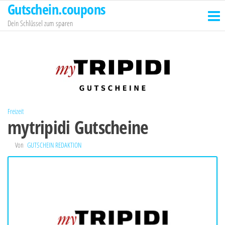
Gutschein.coupons
Zum
Inhalt
Dein Schlüssel zum sparen
springen
Freizeit
mytripidi Gutscheine
Von
GUTSCHEIN REDAKTION