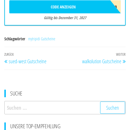
CODE ANZEIGEN
SUNJOYEU10
Gültig bis Dezember 31, 2027
Schlagwörter
mytripidi Gutscheine
Beitragsnavigation
Vorheriger
ZURÜCK
WEITER
Nä
sued-west Gutscheine
walkolution Gutscheine
Beitrag
Be
SUCHE
Suchen
nach:
UNSERE TOP-EMPFEHLUNG