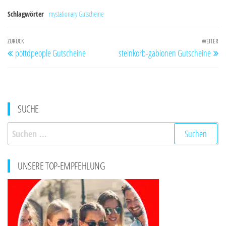
Schlagwörter
mystationary Gutscheine
Beitragsnavigation
Vorheriger
ZURÜCK
WEITER
Nä
pottdpeople Gutscheine
steinkorb-gabionen Gutscheine
Beitrag
Be
SUCHE
Suchen
nach:
UNSERE TOP-EMPFEHLUNG