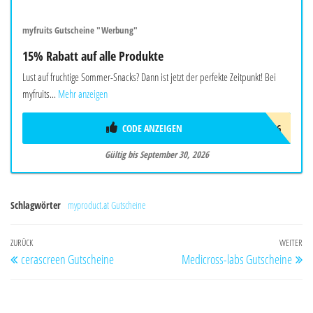
myfruits Gutscheine "Werbung"
15% Rabatt auf alle Produkte
Lust auf fruchtige Sommer-Snacks? Dann ist jetzt der perfekte Zeitpunkt! Bei
myfruits...
Mehr anzeigen
CODE ANZEIGEN
SOMMER26
Gültig bis September 30, 2026
Schlagwörter
myproduct.at Gutscheine
Beitragsnavigation
Vorheriger
ZURÜCK
WEITER
Nä
cerascreen Gutscheine
Medicross-labs Gutscheine
Beitrag
Be