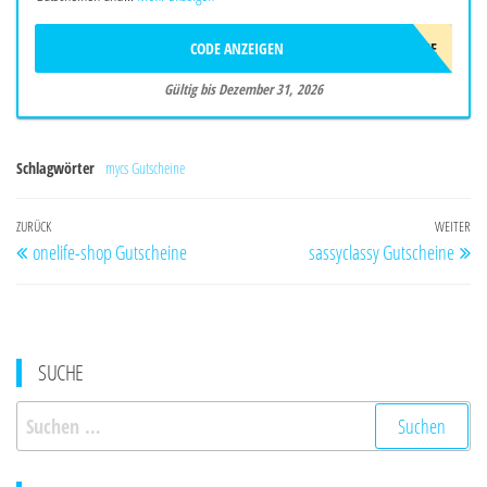
CODE ANZEIGEN
WELCOME
Gültig bis Dezember 31, 2026
Schlagwörter
mycs Gutscheine
Beitragsnavigation
Vorheriger
ZURÜCK
WEITER
Nä
onelife-shop Gutscheine
sassyclassy Gutscheine
Beitrag
Be
SUCHE
Suchen
nach: