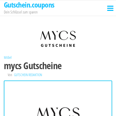
Gutschein.coupons
Zum
Inhalt
Dein Schlüssel zum sparen
springen
Möbel
mycs Gutscheine
Von
GUTSCHEIN REDAKTION