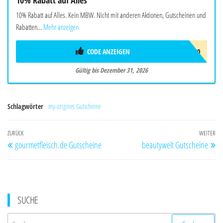
10% Rabatt auf Alles. Kein MBW. Nicht mit anderen Aktionen, Gutscheinen und
Rabatten...
Mehr anzeigen
CODE ANZEIGEN
KETTEYE10
Gültig bis Dezember 31, 2026
Schlagwörter
my-origines Gutscheine
Beitragsnavigation
Vorheriger
ZURÜCK
WEITER
Nä
gourmetfleisch.de Gutscheine
beautywelt Gutscheine
Beitrag
Be
SUCHE
Suchen