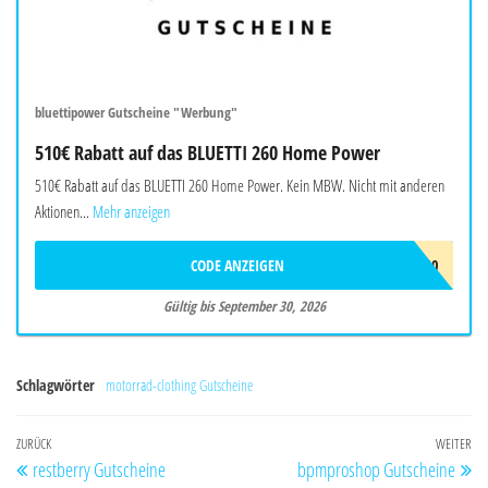
bluettipower Gutscheine "Werbung"
510€ Rabatt auf das BLUETTI 260 Home Power
510€ Rabatt auf das BLUETTI 260 Home Power. Kein MBW. Nicht mit anderen
Aktionen...
Mehr anzeigen
CODE ANZEIGEN
BALAFF510
Gültig bis September 30, 2026
Schlagwörter
motorrad-clothing Gutscheine
Beitragsnavigation
Vorheriger
ZURÜCK
WEITER
Nä
restberry Gutscheine
bpmproshop Gutscheine
Beitrag
Be