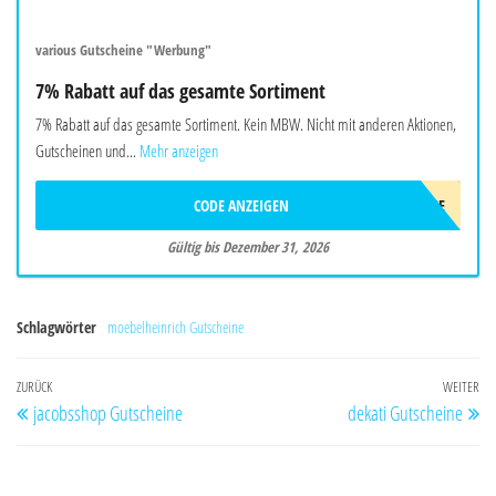
various Gutscheine "Werbung"
7% Rabatt auf das gesamte Sortiment
7% Rabatt auf das gesamte Sortiment. Kein MBW. Nicht mit anderen Aktionen,
Gutscheinen und...
Mehr anzeigen
CODE ANZEIGEN
WELCOME
Gültig bis Dezember 31, 2026
Schlagwörter
moebelheinrich Gutscheine
Beitragsnavigation
Vorheriger
ZURÜCK
WEITER
Nä
jacobsshop Gutscheine
dekati Gutscheine
Beitrag
Be