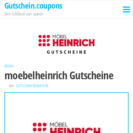
Gutschein.coupons
Zum
Inhalt
Dein Schlüssel zum sparen
springen
Möbel
moebelheinrich Gutscheine
Von
GUTSCHEIN REDAKTION