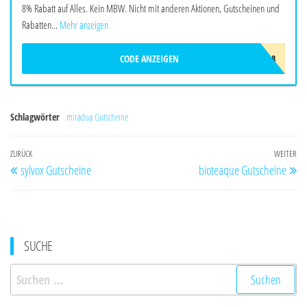
8% Rabatt auf Alles. Kein MBW. Nicht mit anderen Aktionen, Gutscheinen und
Rabatten...
Mehr anzeigen
CODE ANZEIGEN
ALHALAL8
Schlagwörter
miradua Gutscheine
Beitragsnavigation
Vorheriger
ZURÜCK
WEITER
Nä
sylvox Gutscheine
bioteaque Gutscheine
Beitrag
Be
SUCHE
Suchen
nach: