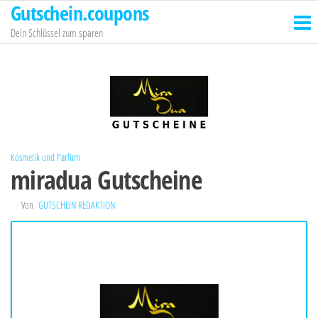
Gutschein.coupons
Zum
Inhalt
Dein Schlüssel zum sparen
springen
Kosmetik und Parfüm
miradua Gutscheine
Von
GUTSCHEIN REDAKTION