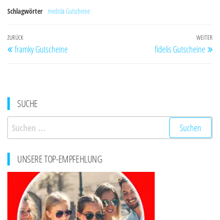
Schlagwörter
medida Gutscheine
Beitragsnavigation
Vorheriger
ZURÜCK
WEITER
Nä
framky Gutscheine
fidelis Gutscheine
Beitrag
Be
SUCHE
Suchen
nach:
UNSERE TOP-EMPFEHLUNG