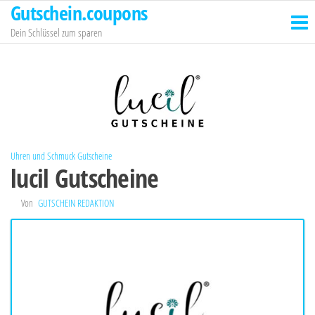
Gutschein.coupons
Zum
Inhalt
Dein Schlüssel zum sparen
springen
Uhren und Schmuck Gutscheine
lucil Gutscheine
Von
GUTSCHEIN REDAKTION