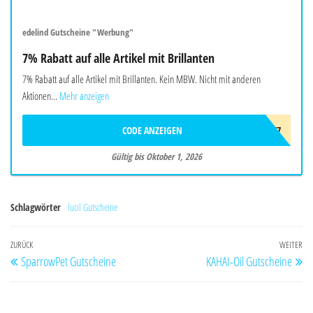
edelind Gutscheine "Werbung"
7% Rabatt auf alle Artikel mit Brillanten
7% Rabatt auf alle Artikel mit Brillanten. Kein MBW. Nicht mit anderen
Aktionen...
Mehr anzeigen
CODE ANZEIGEN
DMT7
Gültig bis Oktober 1, 2026
Schlagwörter
lucil Gutscheine
Beitragsnavigation
Vorheriger
ZURÜCK
WEITER
Nä
SparrowPet Gutscheine
KAHAI-Oil Gutscheine
Beitrag
Be