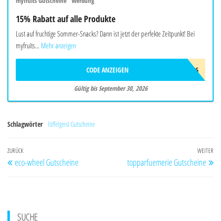
myfruits Gutscheine "Werbung"
15% Rabatt auf alle Produkte
Lust auf fruchtige Sommer-Snacks? Dann ist jetzt der perfekte Zeitpunkt! Bei
myfruits...
Mehr anzeigen
CODE ANZEIGEN
SOMMER26
Gültig bis September 30, 2026
Schlagwörter
löffelgeist Gutscheine
Beitragsnavigation
Vorheriger
ZURÜCK
WEITER
Nä
eco-wheel Gutscheine
topparfuemerie Gutscheine
Beitrag
Be
SUCHE