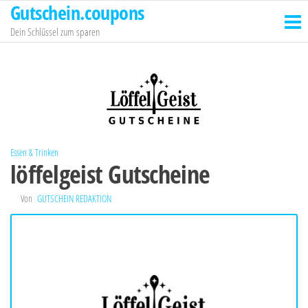
Gutschein.coupons
Zum
Inhalt
Dein Schlüssel zum sparen
springen
Essen & Trinken
löffelgeist Gutscheine
Von
GUTSCHEIN REDAKTION