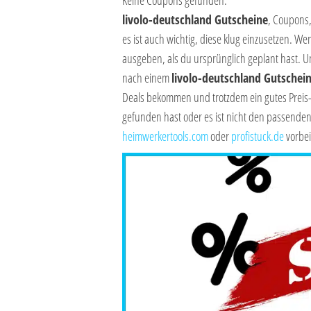
Keine Coupons gefunden.
livolo-deutschland Gutscheine
, Coupons,
es ist auch wichtig, diese klug einzusetzen. We
ausgeben, als du ursprünglich geplant hast. U
nach einem
livolo-deutschland Gutschei
Deals bekommen und trotzdem ein gutes Preis-L
gefunden hast oder es ist nicht den passende
heimwerkertools.com
oder
profistuck.de
vorbei