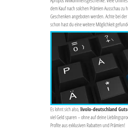
Apropos Willkommensgeschenke: Viele Onlineshop
dem Kauf nach solchen Prämien Ausschau zu h
Geschenken angeboten werden. Achte bei der 
schon hast du eine weitere Möglichkeit gefund
Es lohnt sich also,
livolo-deutschland Guts
viel Geld sparen – ohne auf deine Lieblingspr
Profite aus exklusiven Rabatten und Prämien!