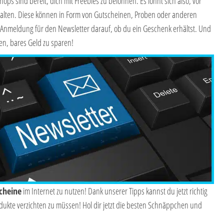
s sind bereit, dich mit Freebies zu belohnen. Es lohnt sich also, vor
alten. Diese können in Form von Gutscheinen, Proben oder anderen
Anmeldung für den Newsletter darauf, ob du ein Geschenk erhältst. Und
en, bares Geld zu sparen!
cheine
im Internet zu nutzen! Dank unserer Tipps kannst du jetzt richtig
odukte verzichten zu müssen! Hol dir jetzt die besten Schnäppchen und