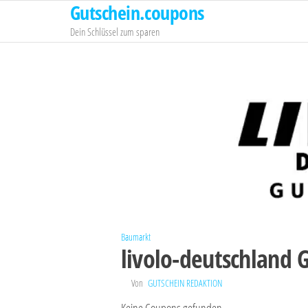
Gutschein.coupons
Zum
Inhalt
Dein Schlüssel zum sparen
springen
Baumarkt
livolo-deutschland 
Von
GUTSCHEIN REDAKTION