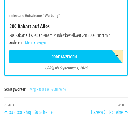
milestone Gutscheine "Werbung"
20€ Rabatt auf Alles
20€ Rabatt auf Alles ab einem Mindestbestellwert von 200€. Nicht mit
anderen...
Mehr anzeigen
CODE ANZEIGEN
AWB3F2F2T4K2
Gültig bis September 1, 2026
Schlagwörter
living-kitzbuehel Gutscheine
Beitragsnavigation
Vorheriger
ZURÜCK
WEITER
Nä
outdoor-shop Gutscheine
hazeva Gutscheine
Beitrag
Be