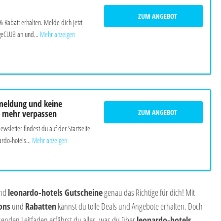
ZUM ANGEBOT
 Rabatt erhalten. Melde dich jetzt
geCLUB an und...
Mehr anzeigen
meldung und keine
ZUM ANGEBOT
n mehr verpassen
sletter findest du auf der Startseite
rdo-hotels...
Mehr anzeigen
ind
leonardo-hotels Gutscheine
genau das Richtige für dich! Mit
ons
und
Rabatten
kannst du tolle Deals und Angebote erhalten. Doch
enden Leitfaden erfährst du alles, was du über
leonardo-hotels