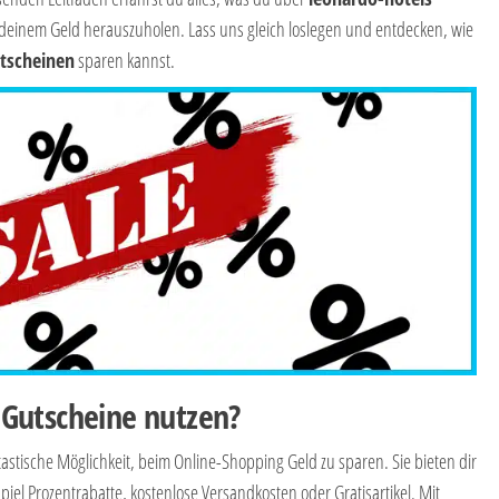
deinem Geld herauszuholen. Lass uns gleich loslegen und entdecken, wie
tscheinen
sparen kannst.
Gutscheine nutzen?
tastische Möglichkeit, beim Online-Shopping Geld zu sparen. Sie bieten dir
iel Prozentrabatte, kostenlose Versandkosten oder Gratisartikel. Mit