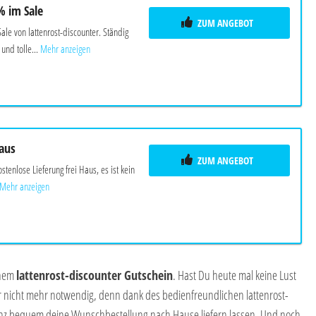
% im Sale
ZUM ANGEBOT
ale von lattenrost-discounter. Ständig
nd tolle...
Mehr anzeigen
Haus
ZUM ANGEBOT
stenlose Lieferung frei Haus, es ist kein
Mehr anzeigen
inem
lattenrost-discounter Gutschein
. Hast Du heute mal keine Lust
r nicht mehr notwendig, denn dank des bedienfreundlichen lattenrost-
anz bequem deine Wunschbestellung nach Hause liefern lassen. Und noch