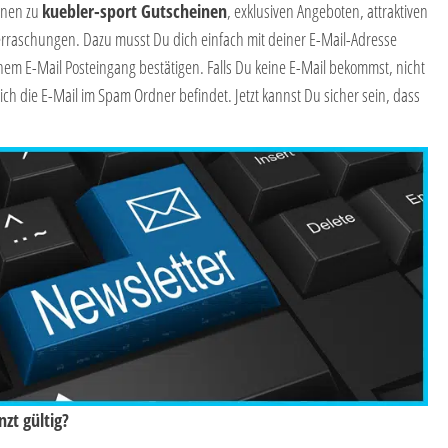
onen zu
kuebler-sport Gutscheinen
, exklusiven Angeboten, attraktiven
rraschungen. Dazu musst Du dich einfach mit deiner E-Mail-Adresse
m E-Mail Posteingang bestätigen. Falls Du keine E-Mail bekommst, nicht
ich die E-Mail im Spam Ordner befindet. Jetzt kannst Du sicher sein, dass
zt gültig?