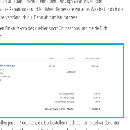
reiben und dann manuell eintippen. Die Copy & Paste Methode
g des Rabattcodes und ist daher die bessere Variante. Welche für dich die
elbstverständlich du. Dann ab zum Kaufprozess:
n den Einkaufskorb des kuebler-sport Onlineshops und melde Dich
n.
t allen jenen Produkten, die Du bestellen möchtest. Unmittelbar darunter