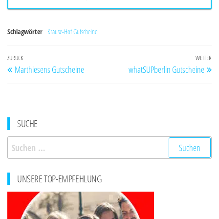
Schlagwörter
Krause-Hof Gutscheine
Beitragsnavigation
Vorheriger
ZURÜCK
WEITER
Nä
Marthiesens Gutscheine
whatSUPberlin Gutscheine
Beitrag
Be
SUCHE
Suchen
nach:
UNSERE TOP-EMPFEHLUNG