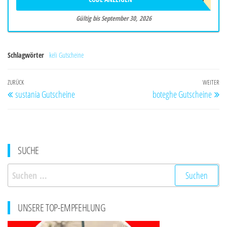
Gültig bis September 30, 2026
Schlagwörter
keli Gutscheine
Beitragsnavigation
Vorheriger
ZURÜCK
WEITER
Nä
sustania Gutscheine
boteghe Gutscheine
Beitrag
Be
SUCHE
Suchen
nach:
UNSERE TOP-EMPFEHLUNG