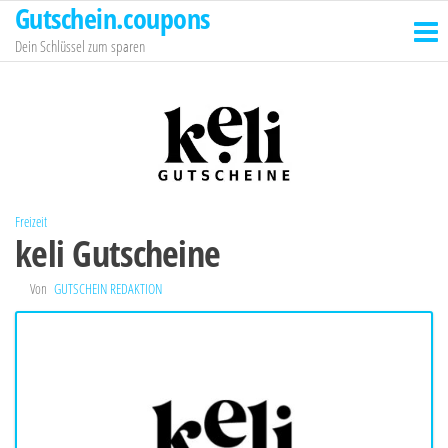
Gutschein.coupons
Zum
Inhalt
Dein Schlüssel zum sparen
springen
Freizeit
keli Gutscheine
Von
GUTSCHEIN REDAKTION