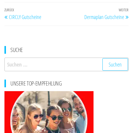
Beitragsnavigation
Vorheriger
ZURÜCK
WEITER
Nä
CIRCLY Gutscheine
Dermaplan Gutscheine
Beitrag
Be
SUCHE
Suchen
nach:
UNSERE TOP-EMPFEHLUNG