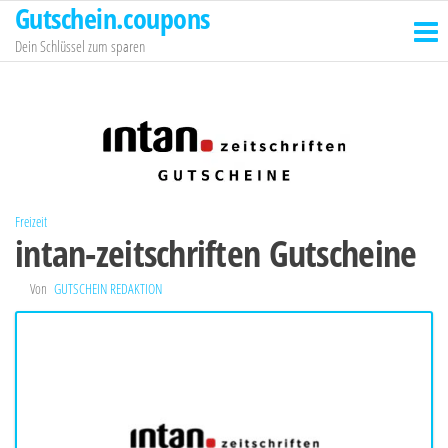
Gutschein.coupons
Zum
Inhalt
Dein Schlüssel zum sparen
springen
Freizeit
intan-zeitschriften Gutscheine
Von
GUTSCHEIN REDAKTION