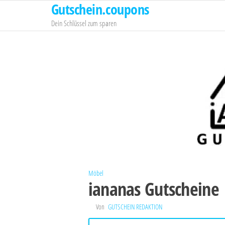
Gutschein.coupons
Zum
Inhalt
Dein Schlüssel zum sparen
springen
Möbel
iananas Gutscheine
Von
GUTSCHEIN REDAKTION