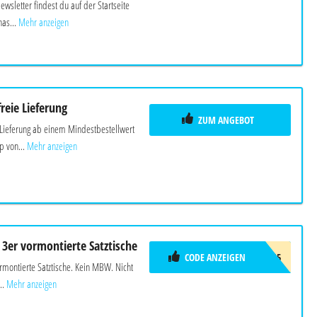
sletter findest du auf der Startseite
as...
Mehr anzeigen
reie Lieferung
ZUM ANGEBOT
 Lieferung ab einem Mindestbestellwert
 von...
Mehr anzeigen
 3er vormontierte Satztische
CODE ANZEIGEN
SATZTISCH25
rmontierte Satztische. Kein MBW. Nicht
..
Mehr anzeigen