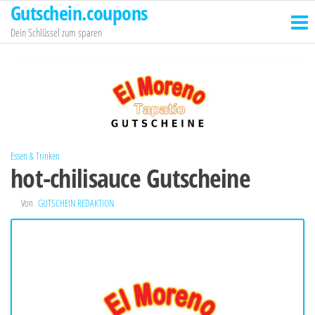
Gutschein.coupons
Zum
Inhalt
Dein Schlüssel zum sparen
springen
Essen & Trinken
hot-chilisauce Gutscheine
Von
GUTSCHEIN REDAKTION