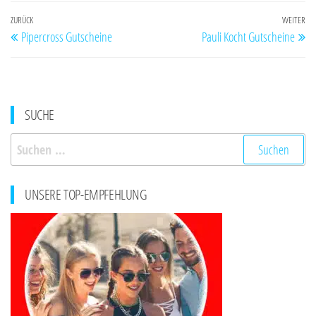
Beitragsnavigation
Vorheriger
ZURÜCK
WEITER
Nä
Pipercross Gutscheine
Pauli Kocht Gutscheine
Beitrag
Be
SUCHE
Suchen
nach:
UNSERE TOP-EMPFEHLUNG