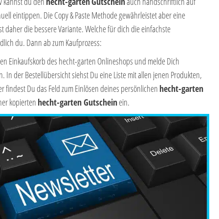
iv kannst du den
hecht-garten
Gutschein
auch handschriftlich auf
ell eintippen. Die Copy & Paste Methode gewährleistet aber eine
t daher die bessere Variante. Welche für dich die einfachste
ndlich du. Dann ab zum Kaufprozess:
n den Einkaufskorb des hecht-garten Onlineshops und melde Dich
 In der Bestellübersicht siehst Du eine Liste mit allen jenen Produkten,
er findest Du das Feld zum Einlösen deines persönlichen
hecht-garten
rher kopierten
hecht-garten Gutschein
ein.