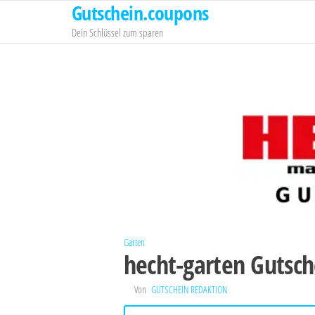
Gutschein.coupons
Zum
Inhalt
Dein Schlüssel zum sparen
springen
Garten
hecht-garten Gutsch
Von
GUTSCHEIN REDAKTION