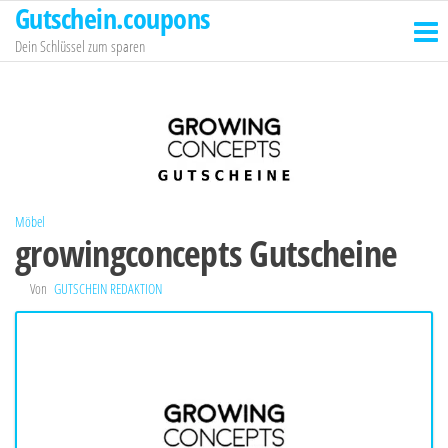
Gutschein.coupons
Zum
Inhalt
Dein Schlüssel zum sparen
springen
Möbel
growingconcepts Gutscheine
Von
GUTSCHEIN REDAKTION