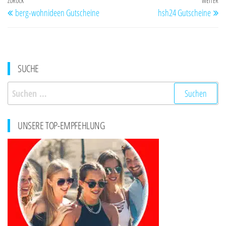
Beitragsnavigation
Vorheriger
ZURÜCK
WEITER
Nä
berg-wohnideen Gutscheine
hsh24 Gutscheine
Beitrag
Be
SUCHE
Suchen
nach:
UNSERE TOP-EMPFEHLUNG