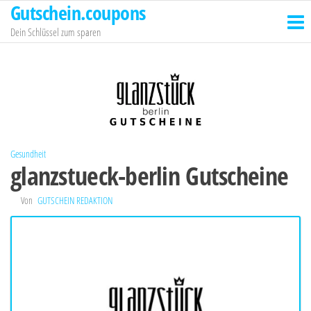
Gutschein.coupons
Zum
Inhalt
Dein Schlüssel zum sparen
springen
Gesundheit
glanzstueck-berlin Gutscheine
Von
GUTSCHEIN REDAKTION