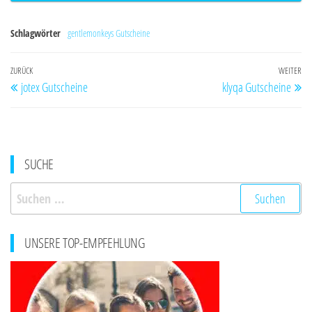
Schlagwörter
gentlemonkeys Gutscheine
Beitragsnavigation
Vorheriger
ZURÜCK
WEITER
Nä
jotex Gutscheine
klyqa Gutscheine
Beitrag
Be
SUCHE
Suchen
nach:
UNSERE TOP-EMPFEHLUNG