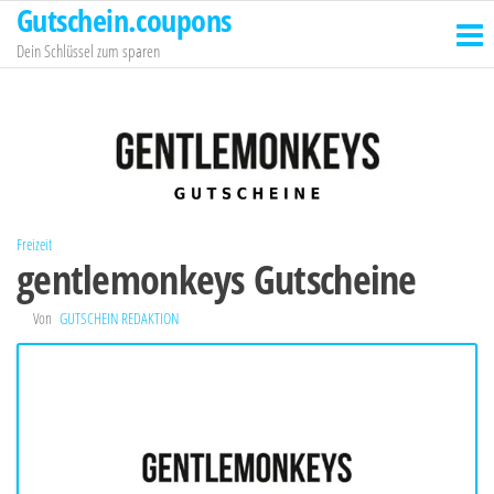
Gutschein.coupons
Zum
Inhalt
Dein Schlüssel zum sparen
springen
Freizeit
gentlemonkeys Gutscheine
Von
GUTSCHEIN REDAKTION