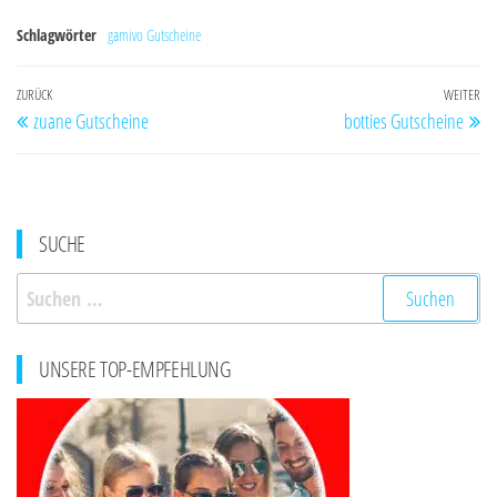
Schlagwörter
gamivo Gutscheine
Beitragsnavigation
Vorheriger
ZURÜCK
WEITER
Nä
zuane Gutscheine
botties Gutscheine
Beitrag
Be
SUCHE
Suchen
nach:
UNSERE TOP-EMPFEHLUNG