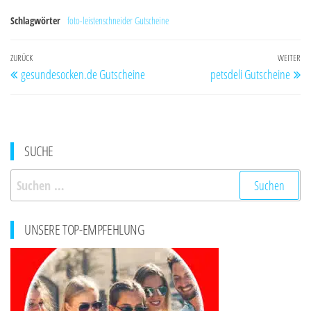
Schlagwörter
foto-leistenschneider Gutscheine
Beitragsnavigation
Vorheriger
ZURÜCK
WEITER
Nä
gesundesocken.de Gutscheine
petsdeli Gutscheine
Beitrag
Be
SUCHE
Suchen
nach:
UNSERE TOP-EMPFEHLUNG