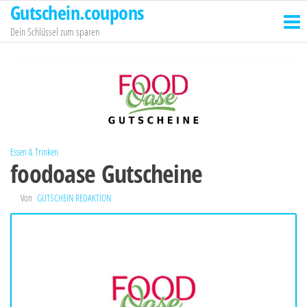
Gutschein.coupons
Zum
Inhalt
Dein Schlüssel zum sparen
springen
Essen & Trinken
foodoase Gutscheine
Von
GUTSCHEIN REDAKTION