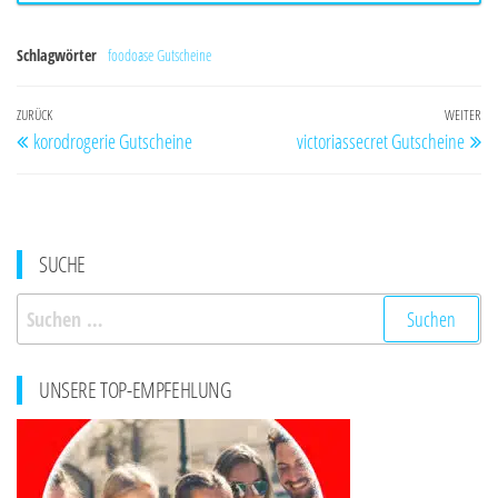
Schlagwörter
foodoase Gutscheine
Beitragsnavigation
Vorheriger
ZURÜCK
WEITER
Nä
korodrogerie Gutscheine
victoriassecret Gutscheine
Beitrag
Be
SUCHE
Suchen
nach:
UNSERE TOP-EMPFEHLUNG