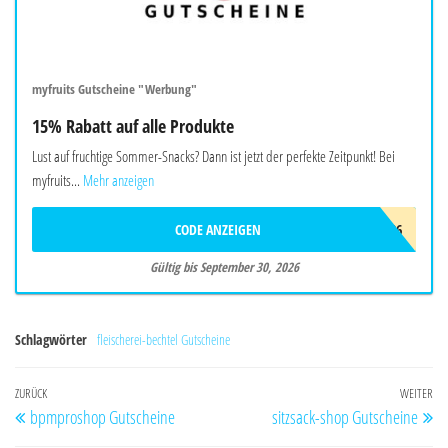
myfruits Gutscheine "Werbung"
15% Rabatt auf alle Produkte
Lust auf fruchtige Sommer-Snacks? Dann ist jetzt der perfekte Zeitpunkt! Bei
myfruits...
Mehr anzeigen
CODE ANZEIGEN
SOMMER26
Gültig bis September 30, 2026
Schlagwörter
fleischerei-bechtel Gutscheine
Beitragsnavigation
Vorheriger
ZURÜCK
WEITER
Nä
bpmproshop Gutscheine
sitzsack-shop Gutscheine
Beitrag
Be