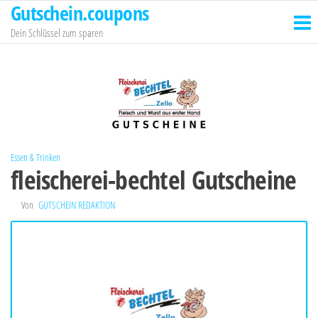
Gutschein.coupons
Zum
Inhalt
Dein Schlüssel zum sparen
springen
Essen & Trinken
fleischerei-bechtel Gutscheine
Von
GUTSCHEIN REDAKTION