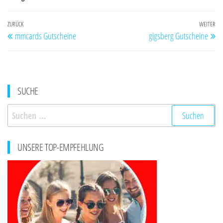
Beitragsnavigation
Vorheriger
ZURÜCK
WEITER
Nä
mmcards Gutscheine
gigsberg Gutscheine
Beitrag
Be
SUCHE
Suchen
nach:
UNSERE TOP-EMPFEHLUNG