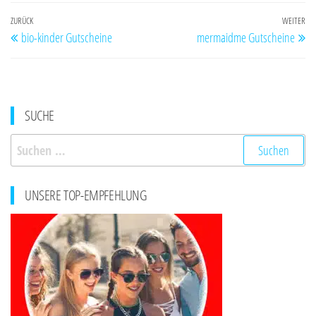
Beitragsnavigation
Vorheriger
ZURÜCK
WEITER
Nä
bio-kinder Gutscheine
mermaidme Gutscheine
Beitrag
Be
SUCHE
Suchen
nach:
UNSERE TOP-EMPFEHLUNG